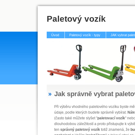
Paletový vozík
Úvod
Paletový vozík - typy
JAK vybrat pale
Jak správně vybrat paleto
Při výběru vhodného paletového vozíku byste měl
údaje, podle kterých budete správně vybírat.
Náku
(často také můžete slyšet "
paletovací vozík
" nebo
dlouhodobou záležitostí a proto přistupujte k výbě
ten
správný paletový vozík
totiž znamená, že
bu