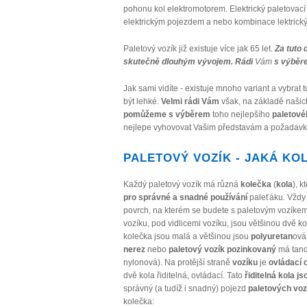
pohonu kol elektromotorem. Elektrický paletovací 
elektrickým pojezdem a nebo kombinace lektrický 
Paletový vozík již existuje více jak 65 let.
Za tuto 
skutečně dlouhým vývojem. Rádi
Vám
s výběr
Jak sami vidíte - existuje mnoho variant a vybra
být lehké.
Velmi rádi Vám
však, na základě našic
pomůžeme s výběrem
toho nejlepšího
paletové
nejlepe vyhovovat Vašim představám a požadav
PALETOVÝ VOZÍK - JAKÁ KO
Každý paletový vozík má různá
kolečka
(
kola
), k
pro správné a snadné používání
paleťáku. Vždy 
povrch, na kterém se budete s paletovým vozíke
vozíku, pod vidlicemi vozíku, jsou většinou dvě ko
kolečka jsou malá a většinou jsou
polyuretan
ová
nerez
nebo
paletový vozík pozinkovaný
má tan
nylonová). Na protější straně
vozíku
je
ovládací o
dvě kola řiditelná, ovládací. Tato
řiditelná kola js
správný (a tudíž i snadný) pojezd
paletových voz
kolečka: