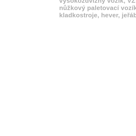
vysokozdvižný vozík, VZV,
nůžkový paletovací vozík
kladkostroje, hever, jeřáb