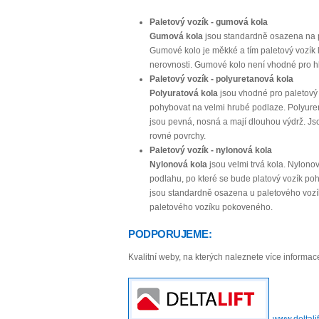
Paletový vozík - gumová kola
Gumová kola
jsou standardně osazena na p
Gumové kolo je měkké a tím paletový vozík
nerovnosti. Gumové kolo není vhodné pro h
Paletový vozík - polyuretanová kola
Polyuratová kola
jsou vhodné pro paletový 
pohybovat na velmi hrubé podlaze. Polyure
jsou pevná, nosná a mají dlouhou výdrž. J
rovné povrchy.
Paletový vozík - nylonová kola
Nylonová kola
jsou velmi trvá kola. Nylono
podlahu, po které se bude platový vozík po
jsou standardně osazena u paletového voz
paletového vozíku pokoveného.
PODPORUJEME:
Kvalitní weby, na kterých naleznete více informac
www.deltalif