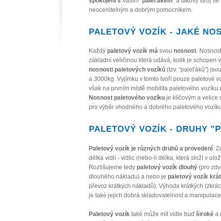
spokojeni s
Vaším "
paleťákem
" a takový stroj s
neocenitelným a dobrým pomocníkem.
PALETOVÝ VOZÍK - JAKÉ NO
Každý
paletový vozík má
svou
nosnost
. Nosnost
základní veličinou která udává, kolik je schopen 
nosnosti paletových vozíků
(tzv. "paleťáků") js
a 3000kg. Vyjímku v tomto tvoří pouze paletové vo
však na prvním místě mobilita paletového vozíku a
Nosnost paletového vozíku
je klíčovým a velice
pro výběr vhodného a dobrého paletového vozíku
PALETOVÝ VOZÍK - DRUHY "
Paletový vozík je různých druhů a provedení
. 
délka vidlí - vidlic (nebo-li délka, která složí v ul
Rozlišujeme tedy
paletový vozík dlouhý
(pro zdv
dlouhého nákladu) a nebo je
paletový vozík krá
převoz krátkých nákladů). Výhoda krátkých (zkrá
je také jejich dobrá skladovatelnost a manipulac
Paletový vozík
také může mít vidle buď
široké
a 