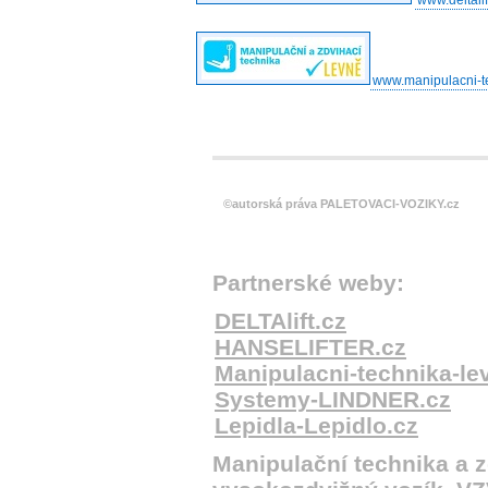
www.manipulacni-t
©autorská práva PALETOVACI-VOZIKY.cz
Partnerské weby:
DELTAlift.cz
HANSELIFTER.cz
Manipulacni-technika-le
Systemy-LINDNER.cz
Lepidla-Lepidlo.cz
Manipulační technika a z