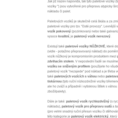
Jak již název napovídá, tak tyto paletové vozíky (ta
vozíky ") jsou vytvořené pro přepravu atypicky š
nákladu či palet.
Paletových vozíků je skutečně celá škála a za zmín
paletové vozíky pro tzv. "čisté provozy". Levnější 
vozík pokovený
(pozinkovaný nebo také galvani
vysoce
kvalitní
, je
paletový vozík nerezový
.
Existují také
paletové vozíky NŮŽKOVÉ
, které d
(vidle - potažmo přepravovaný náklad) do poměrn
vozík nůžkový je kompromisním produktem mezi
zdvihacím stolem
. V neposlední řadě se musíme
vozíku se sníženým profilem
(použijete ho všude
paletový vozík "nezajede" pod náklad a je třeba ve
také
paletových vozících s váhou
nebo
paletova
tiskárnou
(tyto ruční nízkozdvižné vozíky břemen
ale ho zváží a případně i vytisknou štítek s váh
zboží/palety).
Dále je také:
paletový vozík rychlozdvižný
(s ry
nákladu),
paletový vozík pro přepravu sudů
a t
(pro velmi snadný ruční přesun vozíku či stěhová
této kategorie je
paletový vozík elektrický
, kter